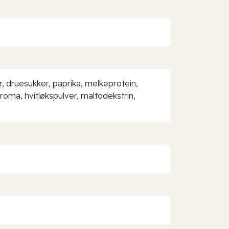
er, druesukker, paprika, melkeprotein,
aroma, hvitløkspulver, maltodekstrin,