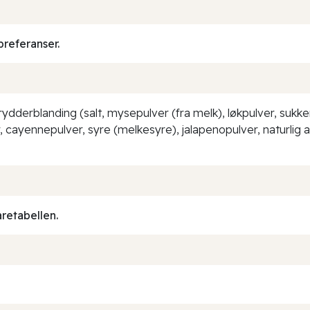
preferanser.
 krydderblanding (salt, mysepulver (fra melk), løkpulver, sukk
r, cayennepulver, syre (melkesyre), jalapenopulver, naturlig 
aretabellen.