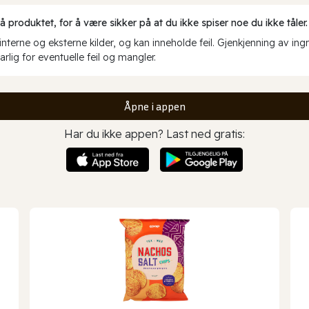
produktet, for å være sikker på at du ikke spiser noe du ikke tåler.
erne og eksterne kilder, og kan inneholde feil. Gjenkjenning av ing
rlig for eventuelle feil og mangler.
Åpne i appen
Har du ikke appen? Last ned gratis: