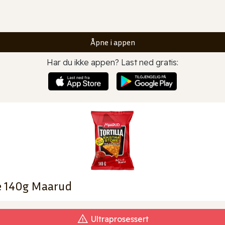
Åpne i appen
Har du ikke appen? Last ned gratis:
se 140g Maarud
Ultraprosessert