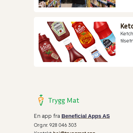
Ket
Ketch
tilset
Trygg Mat
En app fra
Beneficial Apps AS
Org.nr. 928 046 303