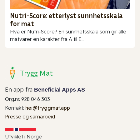
Nutri-Score: etterlyst sunnhetsskala
for mat
Hva er Nutri-Score? En sunnhetsskala som gir alle
matvarer en karakter fra A til E...
Trygg Mat
En app fra
Beneficial Apps AS
Org.nr. 928 046 303
Kontakt:
hei@tryggmat.app
Presse og samarbeid
Utviklet i Norge