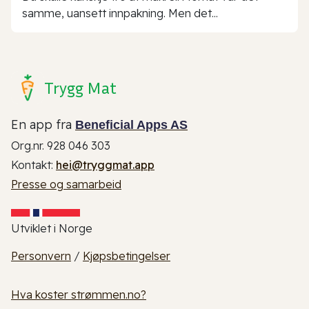
samme, uansett innpakning. Men det...
Trygg Mat
En app fra
Beneficial Apps AS
Org.nr. 928 046 303
Kontakt:
hei@tryggmat.app
Presse og samarbeid
Utviklet i Norge
Personvern
/
Kjøpsbetingelser
Hva koster strømmen.no?