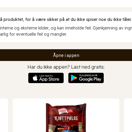
produktet, for å være sikker på at du ikke spiser noe du ikke tåler.
erne og eksterne kilder, og kan inneholde feil. Gjenkjenning av ing
rlig for eventuelle feil og mangler.
Åpne i appen
Har du ikke appen? Last ned gratis: