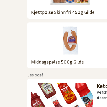
Kjøttpølse Skinnfri 450g Gilde
Middagspølse 500g Gilde
Les også
Ket
Ketch
tilset