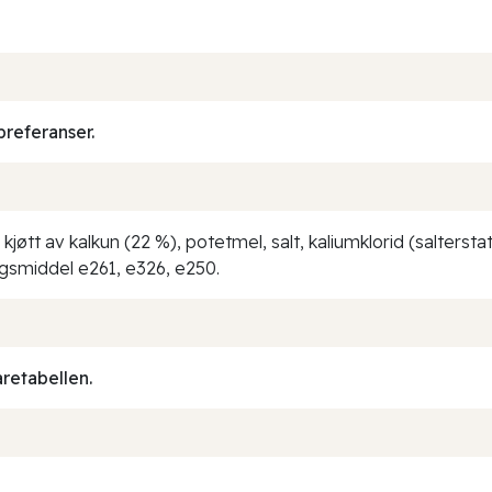
preferanser.
 kjøtt av kalkun (22 %), potetmel, salt, kaliumklorid (salterst
gsmiddel e261, e326, e250.
aretabellen.