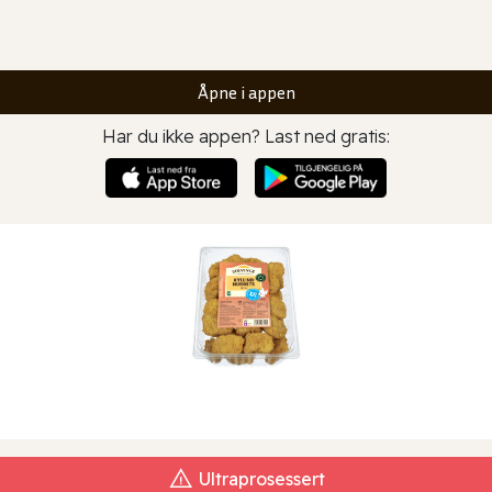
Åpne i appen
Har du ikke appen? Last ned gratis:
Ultraprosessert