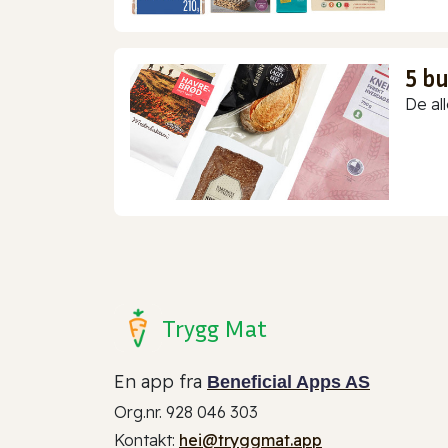
5 b
De all
Trygg Mat
En app fra
Beneficial Apps AS
Org.nr. 928 046 303
Kontakt:
hei@tryggmat.app