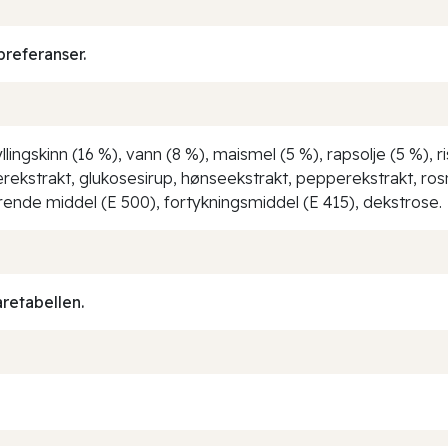
preferanser.
yllingskinn (16 %), vann (8 %), maismel (5 %), rapsolje (5 %), r
ærekstrakt, glukosesirup, hønseekstrakt, pepperekstrakt, rosma
erende middel (E 500), fortykningsmiddel (E 415), dekstrose.
aretabellen.