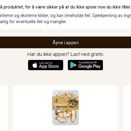
produktet, for å være sikker på at du ikke spiser noe du ikke tåler.
erne og eksterne kilder, og kan inneholde feil. Gjenkjenning av ing
rlig for eventuelle feil og mangler.
Åpne i appen
Har du ikke appen? Last ned gratis: