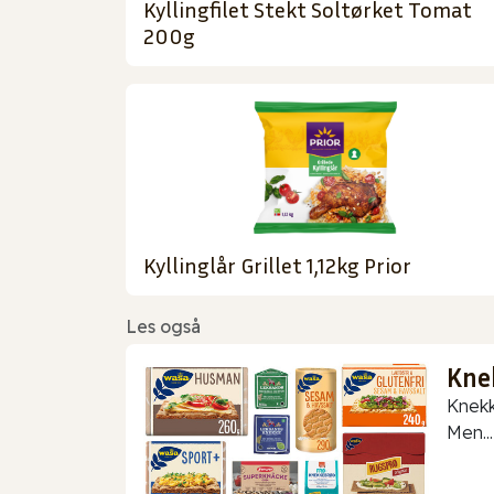
Kyllingfilet Stekt Soltørket Tomat
200g
Kyllinglår Grillet 1,12kg Prior
Les også
Kne
Knekk
Men...