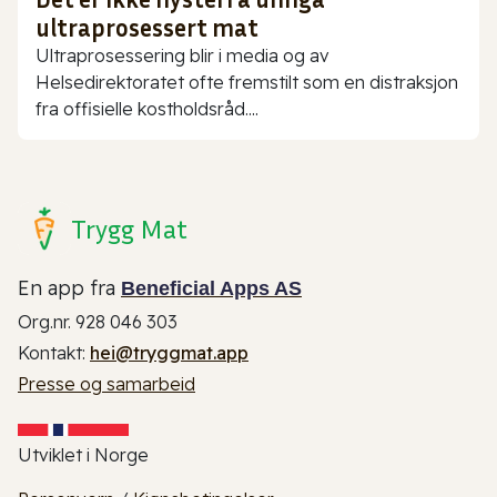
ultraprosessert mat
Ultraprosessering blir i media og av
Helsedirektoratet ofte fremstilt som en distraksjon
fra offisielle kostholdsråd....
Trygg Mat
En app fra
Beneficial Apps AS
Org.nr. 928 046 303
Kontakt:
hei@tryggmat.app
Presse og samarbeid
Utviklet i Norge