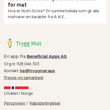
for mat
Hva er Nutri-Score? En sunnhetsskala som gir alle
matvarer en karakter fra A til E...
Trygg Mat
En app fra
Beneficial Apps AS
Org.nr. 928 046 303
Kontakt:
hei@tryggmat.app
Presse og samarbeid
Utviklet i Norge
Personvern
/
Kjøpsbetingelser