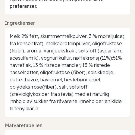
preferanser.
Ingredienser
Melk 2% fett, skummetmelkpulver, 3 % morelljuice(
fra konsentrat), melkeproteinpulver, oligofruktose
(fiber), aroma, vaniljeekstrakt, søtstoff (aspartam,
acesulfam k), yoghurtkultur, nøttekrønsj (11%):51%
havreflak, 13 % ristede mandler, 13 % ristede
hasselnøtter, oligofruktose (fiber), solsikkeolje,
puffet havre, havremel, hestebønnemel,
polydekstrose(fiber), salt, søtstoff
(steviolglykosider fra stevia) med et naturlig
innhold av sukker fra råvarene. inneholder en kilde
til fenylalanin
Matvaretabellen