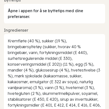
Åpne i appen for å se byttetips med dine
preferanser.
Ingredienser
Kremfløte (40 %), sukker (19 %),
bringebærsyltetøy (sukker, hvorav 40 %
bringebær, vann, fortykningsmiddel (E 440),
surhetsregulerende middel (E 330),
konserveringsmiddel (E 202)) (11 %), egg (5 %),
mandler (4 %), glukosesirup (4 %), hvetestivelse (3
%), mørk sjokolade (kakaomasse, sukker,
kakaosmør, emulgator (E 322 av soya), naturlig
vaniljearoma) (3 %), vann (3 %), hvetemel (3 %),
hvetegluten (2 %), skummetmelkpulver, soyamel,
stabilisatorer (E 450, E 420), sirup av invertsukker,
fortykningsmidler (E 401, E 412, E 414, E 416, E 406,