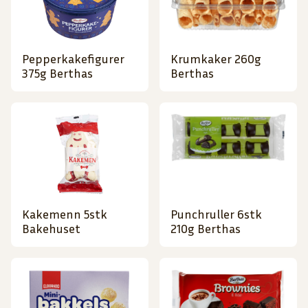
Pepperkakefigurer
Krumkaker 260g
375g Berthas
Berthas
Kakemenn 5stk
Punchruller 6stk
Bakehuset
210g Berthas