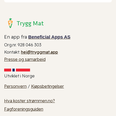
Trygg Mat
En app fra
Beneficial Apps AS
Org.nr. 928 046 303
Kontakt:
hei@tryggmat.app
Presse og samarbeid
Utviklet i Norge
Personvern
/
Kjøpsbetingelser
Hva koster strømmen.no?
Fagforeningsguiden