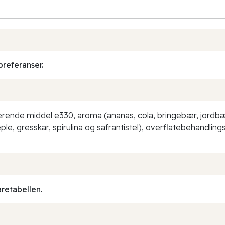
preferanser.
erende middel e330, aroma (ananas, cola, bringebær, jordbær, 
ple, gresskar, spirulina og safrantistel), overflatebehandling
aretabellen.