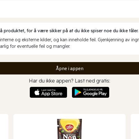
produktet, for å være sikker på at du ikke spiser noe du ikke tåler.
erne og eksterne kilder, og kan inneholde feil. Gjenkjenning av ing
rlig for eventuelle feil og mangler.
Åpne i appen
Har du ikke appen? Last ned gratis: