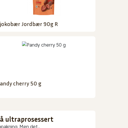
jokobær Jordbær 90g R
andy cherry 50 g
gå ultraprosessert
npakning. Men det...