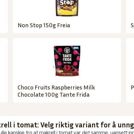
Non Stop 150g Freia
S
Choco Fruits Raspberries Milk
P
Chocolate 100g Tante Frida
ell i tomat: Velg riktig variant for å unn
ulle kanskje tro at makrell i tomat var det samme, uansett in