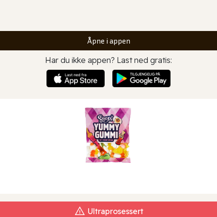
Åpne i appen
Har du ikke appen? Last ned gratis:
Ultraprosessert