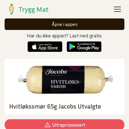
Trygg Mat
Åpne i appen
Har du ikke appen? Last ned gratis:
Hvitløkssmør 65g Jacobs Utvalgte
Ultraprosessert