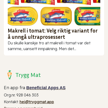
Makrell i tomat: Velg riktig variant for
å unngå ultraprosessert
Du skulle kanskje tro at makrell i tomat var det
samme, uansett innpakning. Men det...
Trygg Mat
En app fra
Beneficial Apps AS
Org.nr. 928 046 303
Kontakt:
hei@tryggmat.app