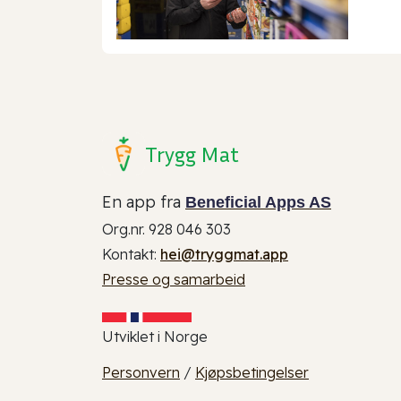
Trygg Mat
En app fra
Beneficial Apps AS
Org.nr. 928 046 303
Kontakt:
hei@tryggmat.app
Presse og samarbeid
Utviklet i Norge
Personvern
/
Kjøpsbetingelser