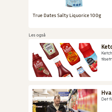
True Dates Salty Liquorice 100g
Les også
Ket
Ketch
tilset
Hva
Det f