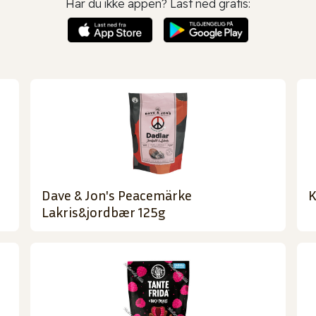
Har du ikke appen? Last ned gratis:
Dave & Jon's Peacemärke
K
Lakris&jordbær 125g