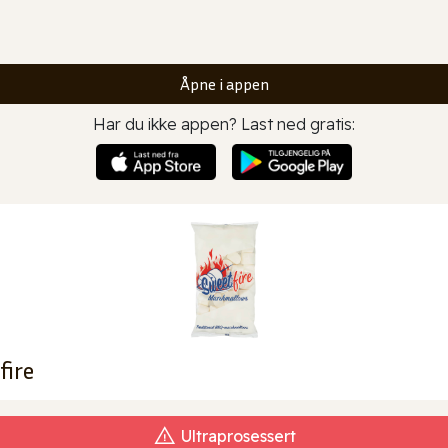
Åpne i appen
Har du ikke appen? Last ned gratis:
ire
Ultraprosessert