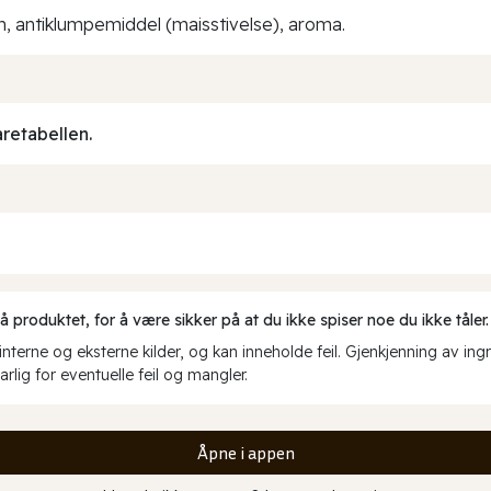
in, antiklumpemiddel (maisstivelse), aroma.
aretabellen.
produktet, for å være sikker på at du ikke spiser noe du ikke tåler.
erne og eksterne kilder, og kan inneholde feil. Gjenkjenning av ing
rlig for eventuelle feil og mangler.
Åpne i appen