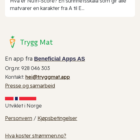
Hva er Nutri-Score? En sunnhetsskala som gir alle
matvarer en karakter fra A til E...
Trygg Mat
En app fra
Beneficial Apps AS
Org.nr. 928 046 303
Kontakt:
hei@tryggmat.app
Presse og samarbeid
Utviklet i Norge
Personvern
/
Kjøpsbetingelser
Hva koster strømmen.no?