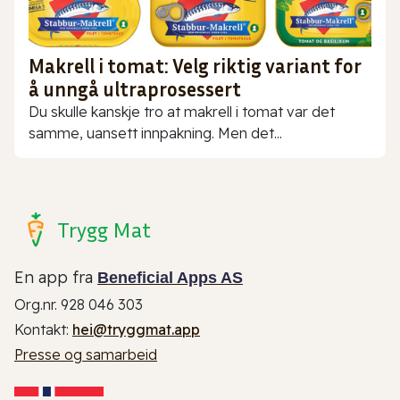
Makrell i tomat: Velg riktig variant for
å unngå ultraprosessert
Du skulle kanskje tro at makrell i tomat var det
samme, uansett innpakning. Men det...
Trygg Mat
En app fra
Beneficial Apps AS
Org.nr. 928 046 303
Kontakt:
hei@tryggmat.app
Presse og samarbeid