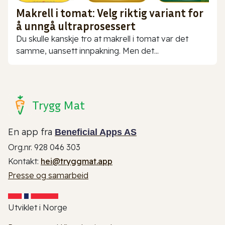
Makrell i tomat: Velg riktig variant for
å unngå ultraprosessert
Du skulle kanskje tro at makrell i tomat var det
samme, uansett innpakning. Men det...
Trygg Mat
En app fra
Beneficial Apps AS
Org.nr. 928 046 303
Kontakt:
hei@tryggmat.app
Presse og samarbeid
Utviklet i Norge