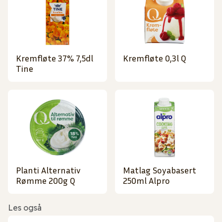
Kremfløte 37% 7,5dl
Kremfløte 0,3l Q
Tine
Planti Alternativ
Matlag Soyabasert
Rømme 200g Q
250ml Alpro
Les også