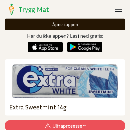
Trygg Mat
Åpne i appen
Har du ikke appen? Last ned gratis:
Extra Sweetmint 14g
Ultraprosessert