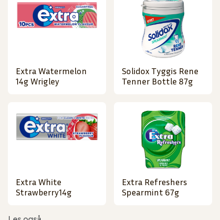
Extra Watermelon
Solidox Tyggis Rene
14g Wrigley
Tenner Bottle 87g
Extra White
Extra Refreshers
Strawberry14g
Spearmint 67g
Les også