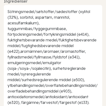
Ingredienser
Sötningsmedel/søtstoffer/sødestoffer (xylitol
(32%), sorbitol, aspartam, mannitol,
acesulfamkalium),
tuggummibas/tyggegummibase,
förtjockningsmedel/fortykningsmiddel (e414),
fuktighetsbevarande medel/fuktighetsbevarende
middel/fugtighedsbevarende middel
(e422),aromämnen/aromaer/aromastoffer,
fyllnadsmedel/fyllmasse/fyldstof (e341),
emulgeringsmedel/emulgator
(soja-/soya-/sojalecitin), surhetsreglerande
medel/syreregulerende
middel/surhedsregulerende middel (e500),
ytbehandlingsmedel/overflatebehandlingsmiddel/
overfladebehandlingsmiddel (e903),
antioxidationsmedel/antioksidant/antioxidant
(e320), färgämne/farvestof/fargestof (e133).