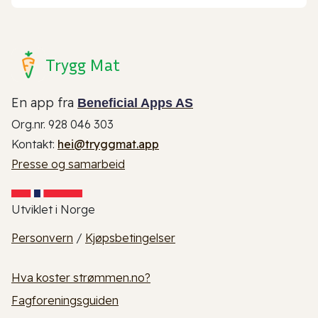
Trygg Mat
En app fra
Beneficial Apps AS
Org.nr. 928 046 303
Kontakt:
hei@tryggmat.app
Presse og samarbeid
Utviklet i Norge
Personvern
/
Kjøpsbetingelser
Hva koster strømmen.no?
Fagforeningsguiden