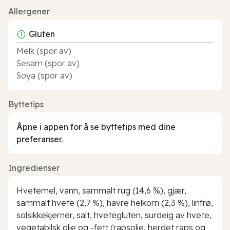
Allergener
Gluten
Melk (spor av)
Sesam (spor av)
Soya (spor av)
Byttetips
Åpne i appen for å se byttetips med dine
preferanser.
Ingredienser
Hvetemel, vann, sammalt rug (14,6 %), gjær,
sammalt hvete (2,7 %), havre helkorn (2,3 %), linfrø,
solsikkekjerner, salt, hvetegluten, surdeig av hvete,
vegetabilsk olje og -fett (rapsolje, herdet raps og