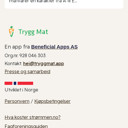
matvarer en karakter fra A til E...
Trygg Mat
En app fra
Beneficial Apps AS
Org.nr. 928 046 303
Kontakt:
hei@tryggmat.app
Presse og samarbeid
Utviklet i Norge
Personvern
/
Kjøpsbetingelser
Hva koster strømmen.no?
Fagforeningsguiden