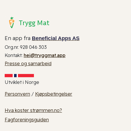
Trygg Mat
En app fra
Beneficial Apps AS
Org.nr. 928 046 303
Kontakt:
hei@tryggmat.app
Presse og samarbeid
Utviklet i Norge
Personvern
/
Kjøpsbetingelser
Hva koster strømmen.no?
Fagforeningsguiden