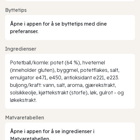
Byttetips
Åpne i appen for å se byttetips med dine
preferanser.
Ingredienser
Potetball/komle: potet (64 %), hvetemel
(inneholder gluten), byggmel, potetflakes, salt,
emulgator e471, e450, antioksidant e221, e223.
buljong/kraft: vann, salt, aroma, gjærekstrakt,
solsikkeolje, kjøttekstrakt (storfe), løk, gulrot - og
løkekstrakt.
Matvaretabellen
Åpne i appen for å se ingredienser i
Matvaretabellen.