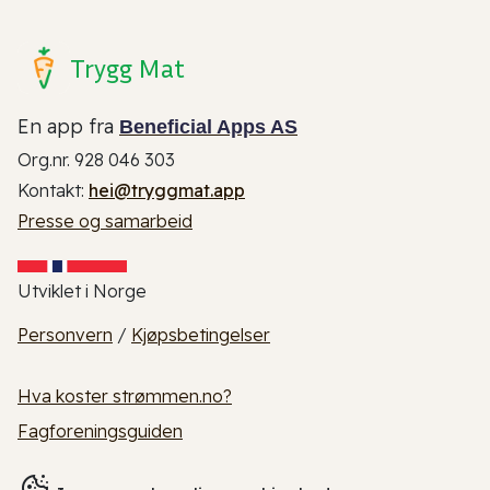
Trygg Mat
En app fra
Beneficial Apps AS
Org.nr. 928 046 303
Kontakt:
hei@tryggmat.app
Presse og samarbeid
Utviklet i Norge
Personvern
/
Kjøpsbetingelser
Hva koster strømmen.no?
Fagforeningsguiden