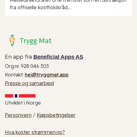
fra offisielle kostholdsråd....
Trygg Mat
En app fra
Beneficial Apps AS
Org.nr. 928 046 303
Kontakt:
hei@tryggmat.app
Presse og samarbeid
Utviklet i Norge
Personvern
/
Kjøpsbetingelser
Hva koster strømmen.no?