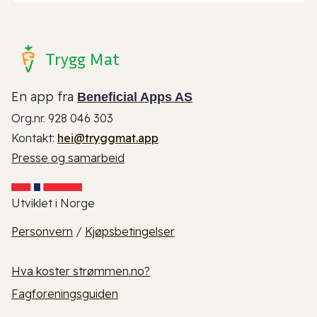
Trygg Mat
En app fra
Beneficial Apps AS
Org.nr. 928 046 303
Kontakt:
hei@tryggmat.app
Presse og samarbeid
Utviklet i Norge
Personvern
/
Kjøpsbetingelser
Hva koster strømmen.no?
Fagforeningsguiden