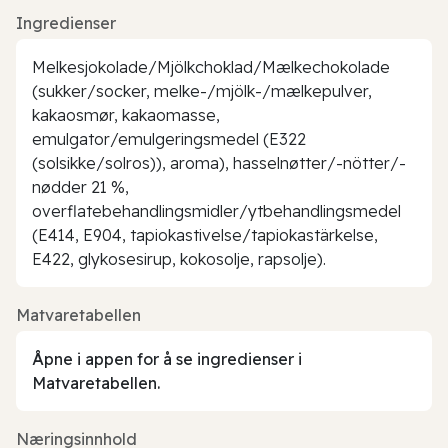
Ingredienser
Melkesjokolade/Mjölkchoklad/Mælkechokolade
(sukker/socker, melke-/mjölk-/mælkepulver,
kakaosmør, kakaomasse,
emulgator/emulgeringsmedel (E322
(solsikke/solros)), aroma), hasselnøtter/-nötter/-
nødder 21 %,
overflatebehandlingsmidler/ytbehandlingsmedel
(E414, E904, tapiokastivelse/tapiokastärkelse,
E422, glykosesirup, kokosolje, rapsolje).
Matvaretabellen
Åpne i appen for å se ingredienser i
Matvaretabellen.
Næringsinnhold