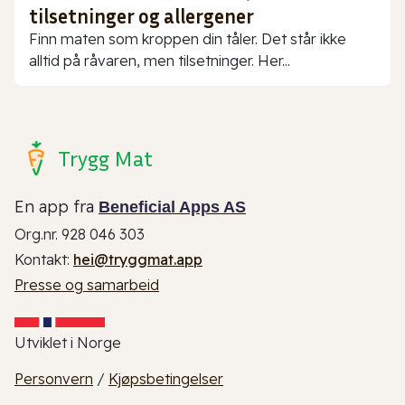
tilsetninger og allergener
Finn maten som kroppen din tåler. Det står ikke
alltid på råvaren, men tilsetninger. Her...
Trygg Mat
En app fra
Beneficial Apps AS
Org.nr. 928 046 303
Kontakt:
hei@tryggmat.app
Presse og samarbeid
Utviklet i Norge
Personvern
/
Kjøpsbetingelser