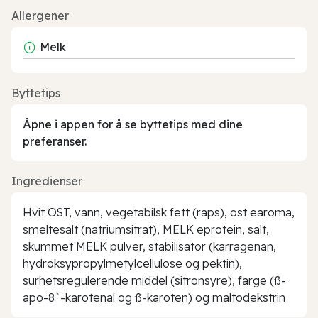
Allergener
Melk
Byttetips
Åpne i appen for å se byttetips med dine
preferanser.
Ingredienser
Hvit OST, vann, vegetabilsk fett (raps), ost earoma,
smeltesalt (natriumsitrat), MELK eprotein, salt,
skummet MELK pulver, stabilisator (karragenan,
hydroksypropylmetylcellulose og pektin),
surhetsregulerende middel (sitronsyre), farge (ß-
apo-8`-karotenal og ß-karoten) og maltodekstrin