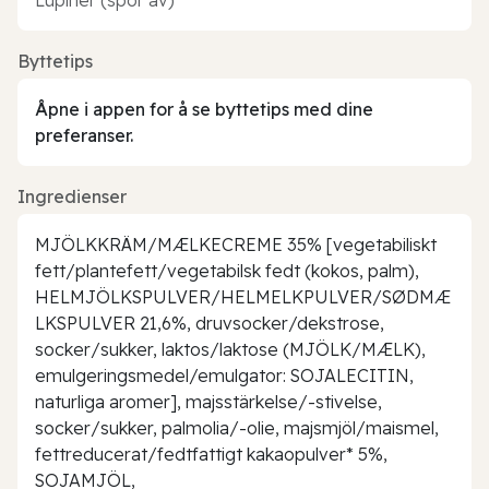
Byttetips
Åpne i appen for å se byttetips med dine
preferanser.
Ingredienser
MJÖLKKRÄM/MÆLKECREME 35% [vegetabiliskt
fett/plantefett/vegetabilsk fedt (kokos, palm),
HELMJÖLKSPULVER/HELMELKPULVER/SØDMÆ
LKSPULVER 21,6%, druvsocker/dekstrose,
socker/sukker, laktos/laktose (MJÖLK/MÆLK),
emulgeringsmedel/emulgator: SOJALECITIN,
naturliga aromer], majsstärkelse/-stivelse,
socker/sukker, palmolia/-olie, majsmjöl/maismel,
fettreducerat/fedtfattigt kakaopulver* 5%,
SOJAMJÖL,