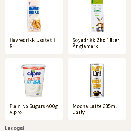
Havredrikk Usøtet 1l
Soyadrikk Øko 1 liter
R
Änglamark
Plain No Sugars 400g
Mocha Latte 235ml
Alpro
Oatly
Les også