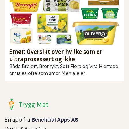
Smør: Oversikt over hvilke som er
ultraprosessert og ikke
Både Brelett, Bremykt, Soft Flora og Vita Hjertego
omtales ofte som smør. Men alle er...
Trygg Mat
En app fra
Beneficial Apps AS
Org.nr. 928 046 303