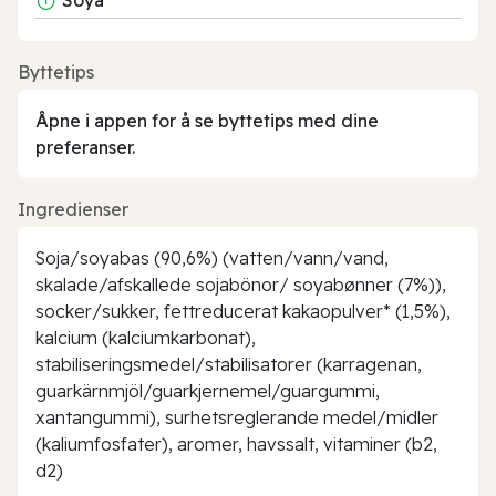
Byttetips
Åpne i appen for å se byttetips med dine
preferanser.
Ingredienser
Soja/soyabas (90,6%) (vatten/vann/vand,
skalade/afskallede sojabönor/ soyabønner (7%)),
socker/sukker, fettreducerat kakaopulver* (1,5%),
kalcium (kalciumkarbonat),
stabiliseringsmedel/stabilisatorer (karragenan,
guarkärnmjöl/guarkjernemel/guargummi,
xantangummi), surhetsreglerande medel/midler
(kaliumfosfater), aromer, havssalt, vitaminer (b2,
d2)