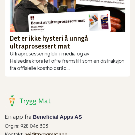
Det er ikke hysteri å unngå
ultraprosessert mat
Ultraprosessering blir i media og av
Helsedirektoratet ofte fremstilt som en distraksjon
fra offisielle kostholdsråd....
Trygg Mat
En app fra
Beneficial Apps AS
Org.nr. 928 046 303
Kontakt:
hei@tryggmat.app