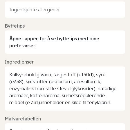
Ingen kjente allergener.
Byttetips
Åpne i appen for å se byttetips med dine
preferanser.
Ingredienser
Kullsyreholdig vann, fargestoff (e150d), syre
(e338), søtstoffer (aspartam, acesulfam k,
enzymatisk framstilte steviolglykosider), naturlige
aromaer, koffeinaroma, surhetsregulerende
middel (e 331).inneholder en kilde til fenylalanin.
Matvaretabellen