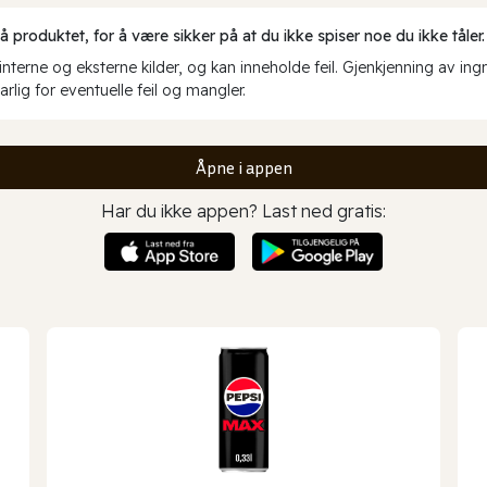
produktet, for å være sikker på at du ikke spiser noe du ikke tåler.
erne og eksterne kilder, og kan inneholde feil. Gjenkjenning av ing
rlig for eventuelle feil og mangler.
Åpne i appen
Har du ikke appen? Last ned gratis: