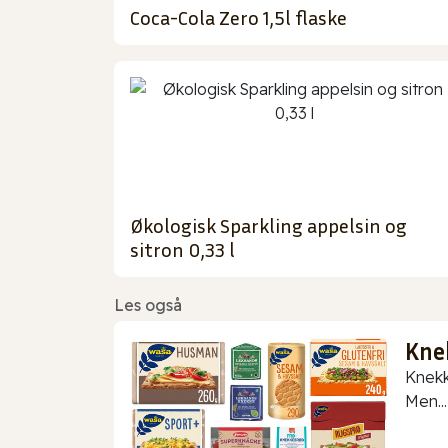
Coca-Cola Zero 1,5l flaske
Økologisk Sparkling appelsin og
sitron 0,33 l
Les også
Kne
Knekk
Men...