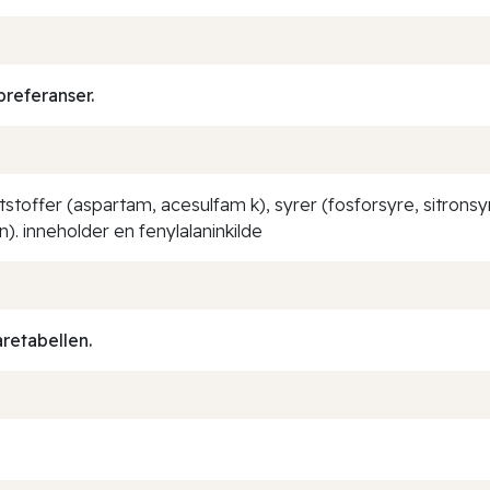
preferanser.
øtstoffer (aspartam, acesulfam k), syrer (fosforsyre, sitron
n). inneholder en fenylalaninkilde
aretabellen.