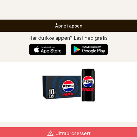
Åpne i appen
Har du ikke appen? Last ned gratis:
Ultraprosessert