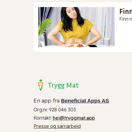
Finn
Finn m
Trygg Mat
En app fra
Beneficial Apps AS
Org.nr. 928 046 303
Kontakt:
hei@tryggmat.app
Presse og samarbeid