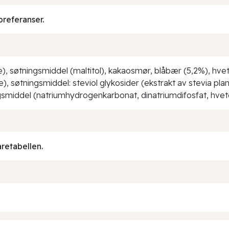
preferanser.
e), søtningsmiddel (maltitol), kakaosmør, blåbær (5,2%), hvet
e), søtningsmiddel: steviol glykosider (ekstrakt av stevia pl
gsmiddel (natriumhydrogenkarbonat, dinatriumdifosfat, hvete s
aretabellen.