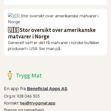
🇺🇸 Stor oversikt over amerikanske
matvarer i Norge
Generelt sett er det få matvarer i norske butikker
produsert i USA. Ser man på...
Trygg Mat
En app fra
Beneficial Apps AS
Org.nr. 928 046 303
Kontakt:
hei@tryggmat.app
Presse og samarbeid