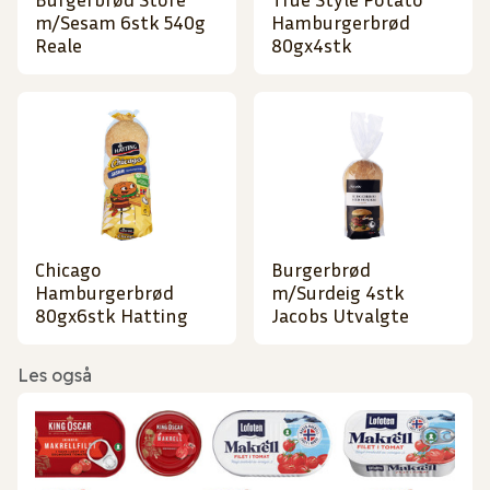
m/Sesam 6stk 540g
Hamburgerbrød
Reale
80gx4stk
Chicago
Burgerbrød
Hamburgerbrød
m/Surdeig 4stk
80gx6stk Hatting
Jacobs Utvalgte
Les også