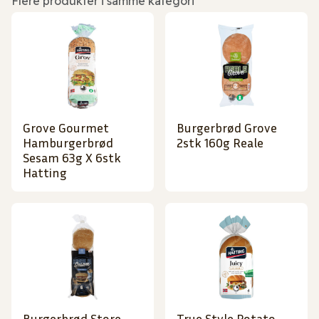
Flere produkter i samme kategori
Grove Gourmet
Burgerbrød Grove
Hamburgerbrød
2stk 160g Reale
Sesam 63g X 6stk
Hatting
Burgerbrød Store
True Style Potato