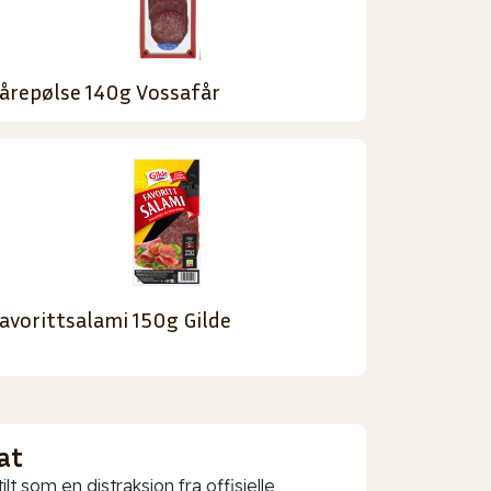
årepølse 140g Vossafår
avorittsalami 150g Gilde
at
t som en distraksjon fra offisielle