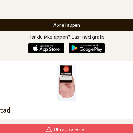
Åpne i appen
Har du ikke appen? Last ned gratis:
stad
Ultraprosessert