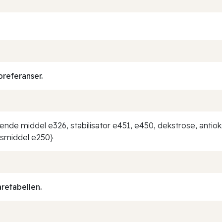
preferanser.
erende middel e326, stabilisator e451, e450, dekstrose, antio
ngsmiddel e250}
aretabellen.