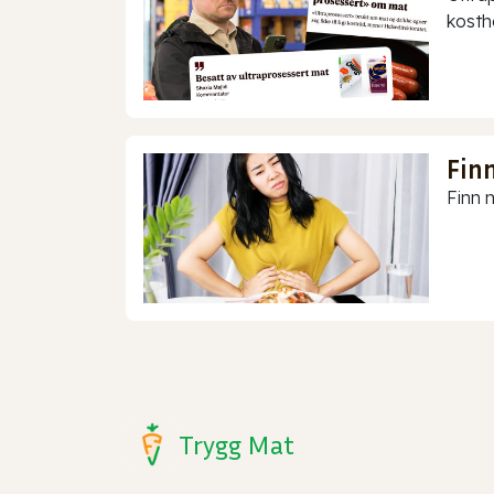
kostho
Finn
Finn m
Trygg Mat