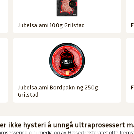
Jubelsalami 100g Grilstad
F
Jubelsalami Bordpakning 250g
F
Grilstad
 er ikke hysteri å unngå ultraprosessert m
prosessering blir i media og av Helsedirektoratet ofte fremstil