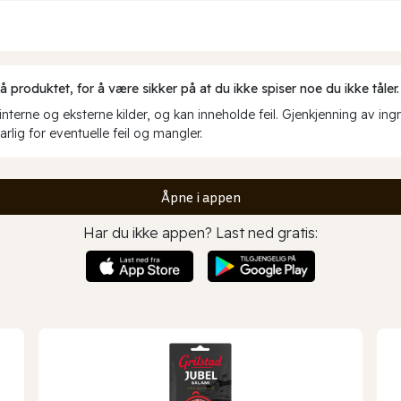
produktet, for å være sikker på at du ikke spiser noe du ikke tåler.
erne og eksterne kilder, og kan inneholde feil. Gjenkjenning av ing
rlig for eventuelle feil og mangler.
Åpne i appen
Har du ikke appen? Last ned gratis: