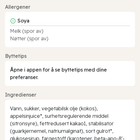
Allergener
Soya
Melk (spor av)
Nøtter (spor av)
Byttetips
Åpne i appen for å se byttetips med dine
preferanser.
Ingredienser
Vann, sukker, vegetabilsk olje (kokos),
appelsinjuice*, surhetsregulerende middel
(sitronsyre), fettredusert kakao1, stabilisator
(guarkjernemel, natriumalginat), sort gulrot*,
glukosesirup, fargestoff (karotener, beta-apo-8'-