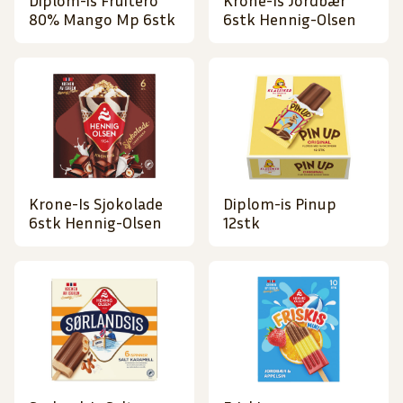
Diplom-is Fruitero
Krone-Is Jordbær
80% Mango Mp 6stk
6stk Hennig-Olsen
Krone-Is Sjokolade
Diplom-is Pinup
6stk Hennig-Olsen
12stk