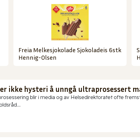
Freia Melkesjokolade Sjokoladeis 6stk
S
Hennig-Olsen
H
 er ikke hysteri å unngå ultraprosessert m
prosessering blir i media og av Helsedirektoratet ofte fremstil
ldsråd....