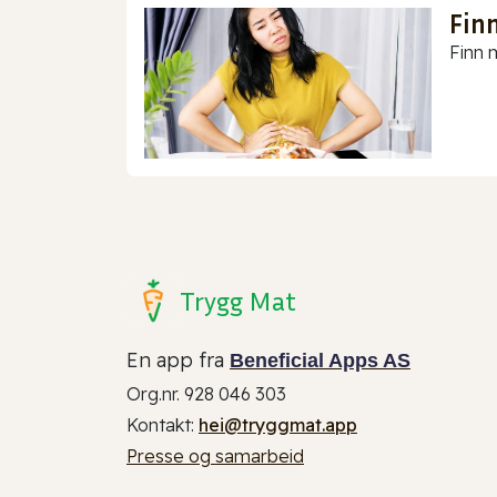
Finn
Finn m
Trygg Mat
En app fra
Beneficial Apps AS
Org.nr. 928 046 303
Kontakt:
hei@tryggmat.app
Presse og samarbeid