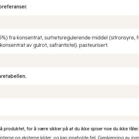
preferanser.
%) fra konsentrat, surhetsregulerende middel (sitronsyre, fos
nsentrat av gulrot, safrantistel). pasteurisert.
aretabellen.
produktet, for å være sikker på at du ikke spiser noe du ikke tåler.
erne og eksterne kilder, og kan inneholde feil. Gjenkjenning av ing