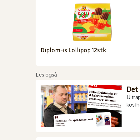
Diplom-is Lollipop 12stk
Les også
Det
Ultra
kostho