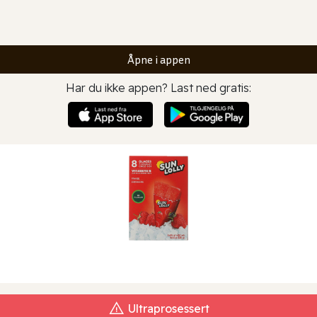
Åpne i appen
Har du ikke appen? Last ned gratis:
Ultraprosessert