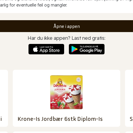
rlig for eventuelle feil og mangler.
Åpne i appen
Har du ikke appen? Last ned gratis:
i
Krone-Is Jordbær 6stk Diplom-Is
S