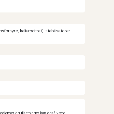
forsyre, kaliumcitrat), stabilisatorer
redienser og tilsetninger kan også være