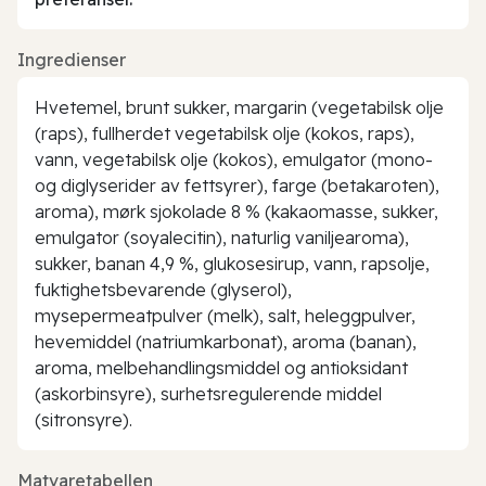
Ingredienser
Hvetemel, brunt sukker, margarin (vegetabilsk olje
(raps), fullherdet vegetabilsk olje (kokos, raps),
vann, vegetabilsk olje (kokos), emulgator (mono-
og diglyserider av fettsyrer), farge (betakaroten),
aroma), mørk sjokolade 8 % (kakaomasse, sukker,
emulgator (soyalecitin), naturlig vaniljearoma),
sukker, banan 4,9 %, glukosesirup, vann, rapsolje,
fuktighetsbevarende (glyserol),
mysepermeatpulver (melk), salt, heleggpulver,
hevemiddel (natriumkarbonat), aroma (banan),
aroma, melbehandlingsmiddel og antioksidant
(askorbinsyre), surhetsregulerende middel
(sitronsyre).
Matvaretabellen