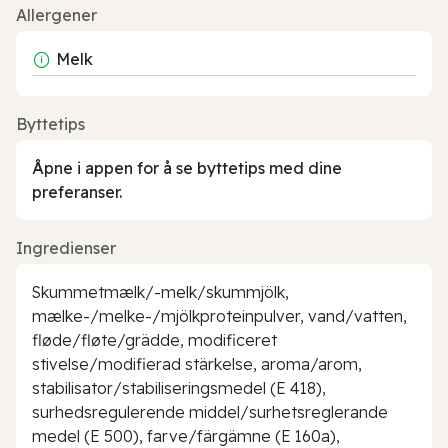
Allergener
Melk
Byttetips
Åpne i appen for å se byttetips med dine
preferanser.
Ingredienser
Skummetmælk/-melk/skummjölk,
mælke-/melke-/mjölkproteinpulver, vand/vatten,
fløde/fløte/grädde, modificeret
stivelse/modifierad stärkelse, aroma/arom,
stabilisator/stabiliseringsmedel (E 418),
surhedsregulerende middel/surhetsreglerande
medel (E 500), farve/färgämne (E 160a),