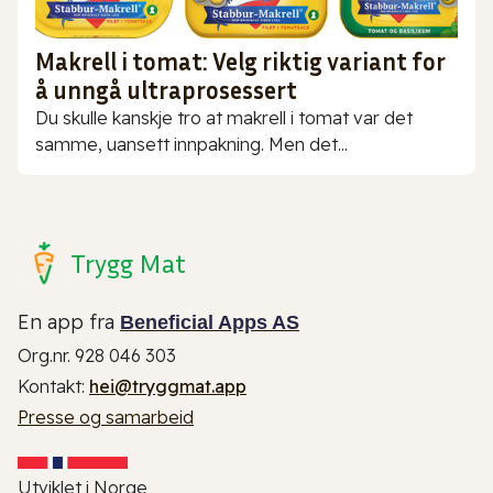
Makrell i tomat: Velg riktig variant for
å unngå ultraprosessert
Du skulle kanskje tro at makrell i tomat var det
samme, uansett innpakning. Men det...
Trygg Mat
En app fra
Beneficial Apps AS
Org.nr. 928 046 303
Kontakt:
hei@tryggmat.app
Presse og samarbeid
Utviklet i Norge