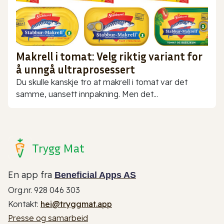
Makrell i tomat: Velg riktig variant for
å unngå ultraprosessert
Du skulle kanskje tro at makrell i tomat var det
samme, uansett innpakning. Men det...
Trygg Mat
En app fra
Beneficial Apps AS
Org.nr. 928 046 303
Kontakt:
hei@tryggmat.app
Presse og samarbeid