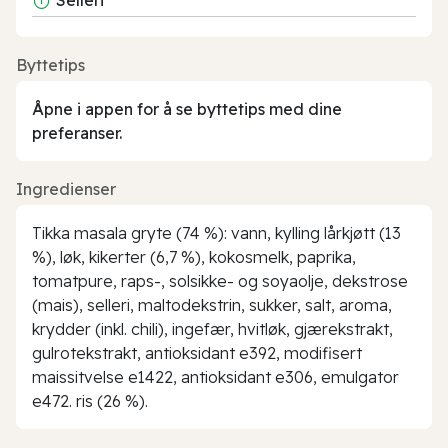
Byttetips
Åpne i appen for å se byttetips med dine
preferanser.
Ingredienser
Tikka masala gryte (74 %): vann, kylling lårkjøtt (13
%), løk, kikerter (6,7 %), kokosmelk, paprika,
tomatpure, raps-, solsikke- og soyaolje, dekstrose
(mais), selleri, maltodekstrin, sukker, salt, aroma,
krydder (inkl. chili), ingefær, hvitløk, gjærekstrakt,
gulrotekstrakt, antioksidant e392, modifisert
maissitvelse e1422, antioksidant e306, emulgator
e472. ris (26 %).