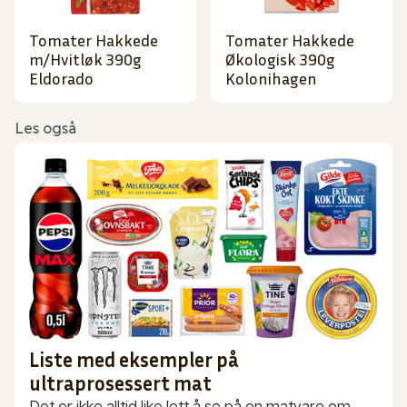
Tomater Hakkede
Tomater Hakkede
m/Hvitløk 390g
Økologisk 390g
Eldorado
Kolonihagen
Les også
Liste med eksempler på
ultraprosessert mat
Det er ikke alltid like lett å se på en matvare om