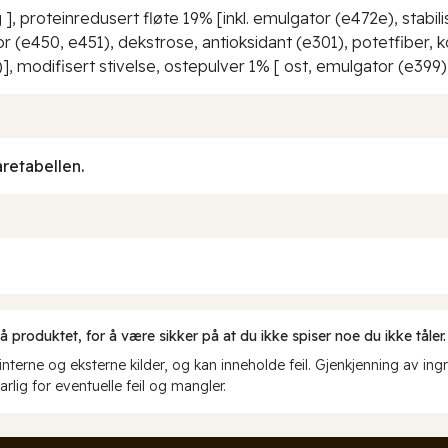
 proteinredusert fløte 19% [inkl. emulgator (e472e), stabili
isator (e450, e451), dekstrose, antioksidant (e301), potetfib
, modifisert stivelse, ostepulver 1% [ ost, emulgator (e399) ]
aretabellen.
produktet, for å være sikker på at du ikke spiser noe du ikke tåler.
erne og eksterne kilder, og kan inneholde feil. Gjenkjenning av ing
rlig for eventuelle feil og mangler.