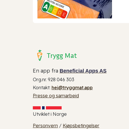
Trygg Mat
En app fra
Beneficial Apps AS
Org.nr. 928 046 303
Kontakt:
hei@tryggmat.app
Presse og samarbeid
Utviklet i Norge
Personvern
/
Kjøpsbetingelser