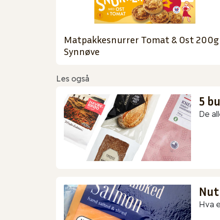
Matpakkesnurrer Tomat & Ost 200g
Synnøve
Les også
5 b
De all
Nut
Hva e