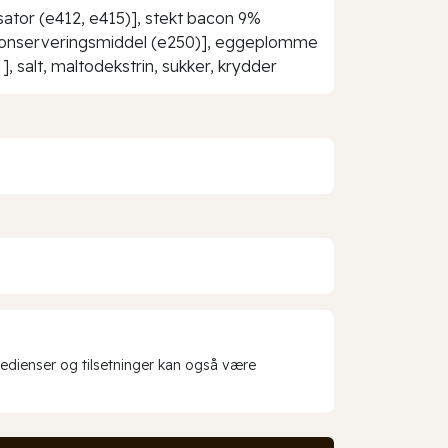
sator (e412, e415)], stekt bacon 9%
er, konserveringsmiddel (e250)], eggeplomme
, salt, maltodekstrin, sukker, krydder
redienser og tilsetninger kan også være