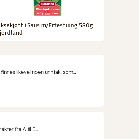
ksekjøtt i Saus m/Ertestuing 580g
jordland
 finnes likevel noen unntak, som...
ter fra A til E...