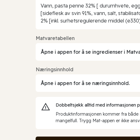
Vann, pasta penne 32% [ durumhvete, egg ],
[sideflesk av svin 91%, vann, salt, stabil
2% [inkl. surhetsregulerende middel (e330)]
Matvaretabellen
Åpne i appen for å se ingredienser i Matv
Næringsinnhold
Åpne i appen for å se næringsinnhold.
Dobbeltsjekk alltid med informasjonen på 
Produktinformasjonen kommer fra både int
mangelfull. Trygg Mat-appen er ikke ansva