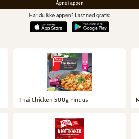
Åpne i appen
Har du ikke appen? Last ned gratis:
Thai Chicken 500g Findus
M