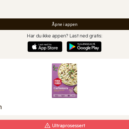
Åpne i appen
Har du ikke appen? Last ned gratis:
n
Ultraprosessert