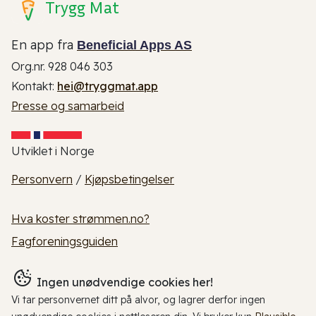
Trygg Mat
En app fra
Beneficial Apps AS
Org.nr. 928 046 303
Kontakt:
hei@tryggmat.app
Presse og samarbeid
Utviklet i Norge
Personvern
/
Kjøpsbetingelser
Hva koster strømmen.no?
Fagforeningsguiden
Ingen unødvendige cookies her!
Vi tar personvernet ditt på alvor, og lagrer derfor ingen