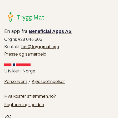
Trygg Mat
En app fra
Beneficial Apps AS
Org.nr. 928 046 303
Kontakt:
hei@tryggmat.app
Presse og samarbeid
Utviklet i Norge
Personvern
/
Kjøpsbetingelser
Hva koster strømmen.no?
Fagforeningsguiden