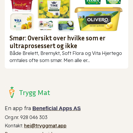
Smør: Oversikt over hvilke som er
ultraprosessert og ikke
Både Brelett, Bremykt, Soft Flora og Vita Hjertego
omtales ofte som smør. Men alle er...
Trygg Mat
En app fra
Beneficial Apps AS
Org.nr. 928 046 303
Kontakt:
hei@tryggmat.app