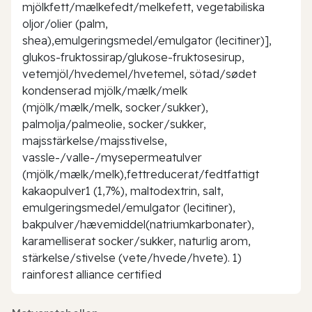
mjölkfett/mælkefedt/melkefett, vegetabiliska
oljor/olier (palm,
shea),emulgeringsmedel/emulgator (lecitiner)],
glukos-fruktossirap/glukose-fruktosesirup,
vetemjöl/hvedemel/hvetemel, sötad/sødet
kondenserad mjölk/mælk/melk
(mjölk/mælk/melk, socker/sukker),
palmolja/palmeolie, socker/sukker,
majsstärkelse/majsstivelse,
vassle-/valle-/mysepermeatulver
(mjölk/mælk/melk),fettreducerat/fedtfattigt
kakaopulver1 (1,7%), maltodextrin, salt,
emulgeringsmedel/emulgator (lecitiner),
bakpulver/hævemiddel(natriumkarbonater),
karamelliserat socker/sukker, naturlig arom,
stärkelse/stivelse (vete/hvede/hvete). 1)
rainforest alliance certified