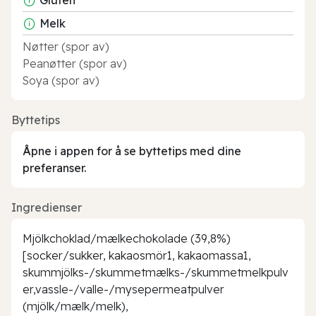
Melk
Nøtter (spor av)
Peanøtter (spor av)
Soya (spor av)
Byttetips
Åpne i appen for å se byttetips med dine
preferanser.
Ingredienser
Mjölkchoklad/mælkechokolade (39,8%)
[socker/sukker, kakaosmör1, kakaomassa1,
skummjölks-/skummetmælks-/skummetmelkpulv
er,vassle-/valle-/mysepermeatpulver
(mjölk/mælk/melk),