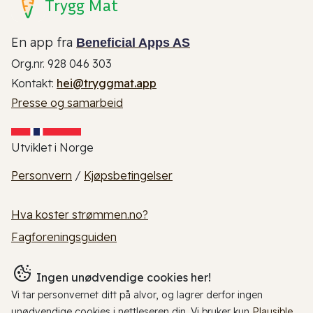
Trygg Mat
En app fra
Beneficial Apps AS
Org.nr. 928 046 303
Kontakt:
hei@tryggmat.app
Presse og samarbeid
Utviklet i Norge
Personvern
/
Kjøpsbetingelser
Hva koster strømmen.no?
Fagforeningsguiden
Ingen unødvendige cookies her!
Vi tar personvernet ditt på alvor, og lagrer derfor ingen
unødvendige cookies i nettleseren din. Vi bruker kun
Plausible